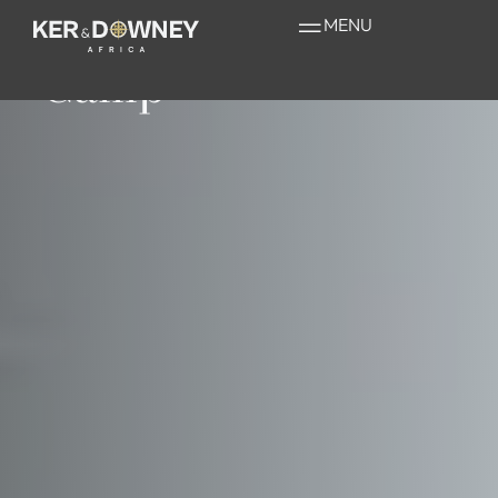
Saseka Tented
MENU
Camp