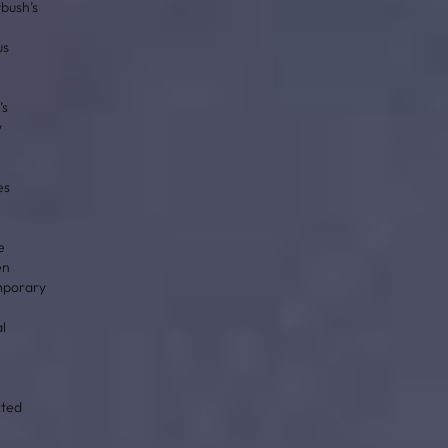
bush’s
us
.
’s
y
es
e
en
mporary
,
al
ted